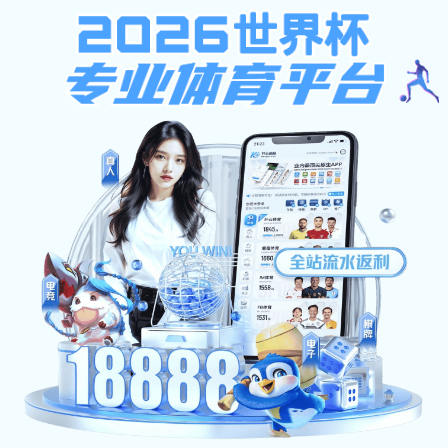
华体会平台-华体会(中国)一站
式服务平台
首页
|
繁體
|
联系华体会平台-华体会(中国)一站式服务平台
通知公告
NOTICES
·
转发：2015年度能力验证计划项目通知