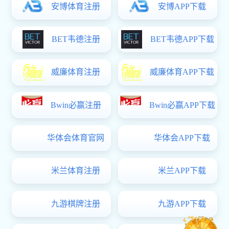
中心介绍
INTRODUCTION
中国人民大学法学实验实践教学中心（以下简称“中心”）正
组建于2005年3月，其前身是创建于1953年的中国人民大学刑侦
实验室（后更名为“中国人民大学物证技术实验室”）。中心下
三个部门：立法实验教学部、司法实验教学部、法律实践教学
部。2009年7月，中心被北京市教委评定为“北京市高等学校实
教学示范中心”。
中心以中国人民大学雄厚的人文社会科学基础和中国人民大
法华体会平台-华体会(中国)一站式服务平台综合的法学学科实
为依托，以“985工程”国家重点创新基地、教育部人文社会科学
研究基地、“中国法制信息港”等为支撑，以与中国人民大学商
体会平台-华体会(中国)一站式服务平台、新闻华体会平台-华体
会(中国)一站式服务平台、公共管理华体会平台-华体会(中国)
站式服务平台、信息华体会平台-华体会(中国)一站式服务平台
统计华体会平台-华体会(中国)一站式服务平台、社会与人口华
会平台-华体会(中国)一站式服务平台以及理华体会平台-华体会
(中国)一站式服务平台分析测试中心等院系单位的密切合作为
充，以辐射各地的法院、检察院、公安厅（局）、律师事务所