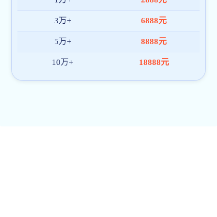
·
诊所式法律教学和研究中心教师评估办法
·
诊所式法律教学和研究中心档案管理制度
·
诊所式法律教学和研究中心指导规范
设备与环境
EQUIPMENT
·
文检设备
·
落射荧光显微镜
·
电子证据鉴定设备
·
比较显微镜
·
信息技术实验室
·
热重分析仪Q50 TGA
课程体系
COURSES
典型案例
TYPICAL CASES
·
刑事诉讼法教学案例
·
中化国际石油公司案