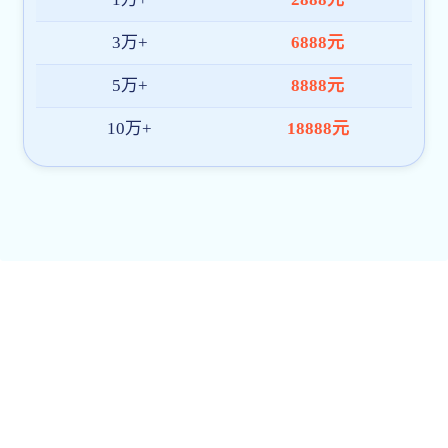
- 中国民商法律网
- 中国刑事法律网
- 明德公法网
- 中国法学教育网
- 人大国际法网
- 国际法本科精品课程网
- 中华法律文化网
- 中国劳动法和社会保障法
律网
- 北京环境法制论坛网
- 中国人民大学法律诊所
- 中国人民大学知识产权华
体会平台-华体会(中国)一站
式服务平台
- 残疾人权益保障法律研究
与服务中
- 文化遗产法研究网
- 知识共享@中国大陆
- 中国证据法网
- 食品安全治理协同创新中
心