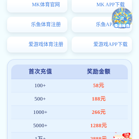
“一书一会”
“校友茶座”系列活动
●注重实践能力，提供多样化学习实践辅导
辅导室开办“律政菁英”系列工作坊，涵盖“国际资本市场法
律服务工作坊”、“法律文书写作工作坊”、“法律谈判工作坊”、
“成功求职工作坊”等子系列，以实习对法律人职业素养的培养
辅导室通过“朋辈聊天室”，邀请高年级优秀学生作为朋辈聊天
师，从学术实践、国际化发展、实习经历等多方面为低年级学
提供朋辈辅导。
简历诊所：活动
●重视归属感建设，提供多层次团队熔炼活动
辅导室依托院内学生社团、班级、团支部等组织，有效构
了以“团支部-班级-学生社团-华体会平台-华体会(中国)一站式服