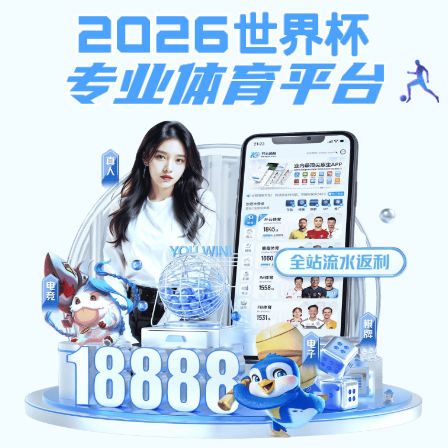
华体会平台-华体会(中国)一站
式服务平台
当前位置：
首页
/
人才培养
/ 发展辅导
华体会平台-华体会(中国)一站式服务平台:发展辅导
中国人民大学法华体会平台-华体会(中国)一站式服务平台
直秉持“以人为本、一切为了学生”的工作理念和“人文情怀、追