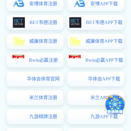
中国人民大学法华体会平台-华体会(中国)一站式服务平台
2018年博士考生复试名单
2018-04-13
中国人民大学法华体会平台-华体会(中国)一站式服务平台
2018年博士研究生招考复试实施办法
2017-11-03
法华体会平台-华体会(中国)一站式服务平台“申请—审核-
复试(综合考试)”制博士生招生工作办法（2018年）
2017-04-21
2017年中国人民大学法华体会平台-华体会(中国)一站式服
务平台博士招考复试成绩表（公示）
2017-04-07
中国人民大学法华体会平台-华体会(中国)一站式服务平台
2017年博士研究生招考复试实施办法
2017-04-07